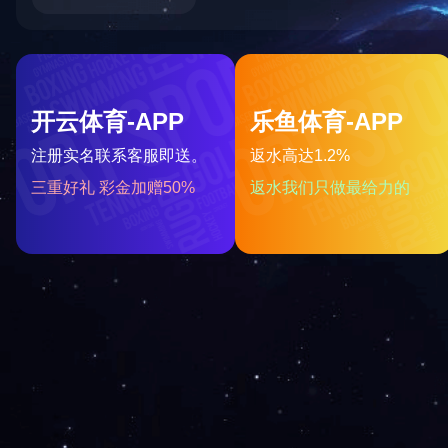
核电
项目现场VCR
联系我们
电话：010-63748808 / 15811338118
Email：hts@htsch
传真：010-63748808
地址：北京市丰台区富丰路2号星火科
© 2020 