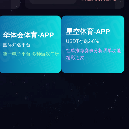
行业应用
数据资料
隐私声明