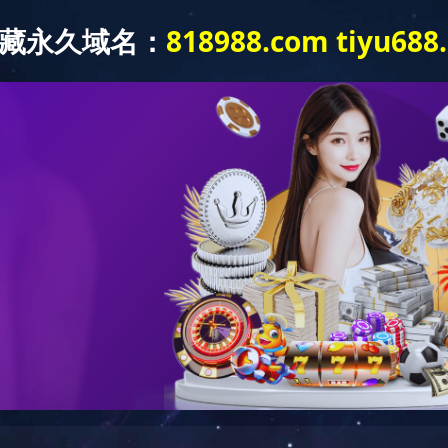
品中心
服务项目
行业应用
新闻