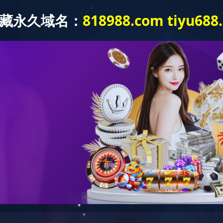
品中心
服务项目
行业应用
新闻