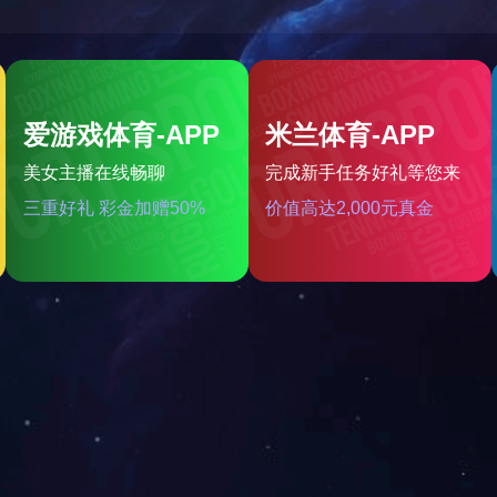
3748808
338118
schina.com
丰台区富丰路2号星火科技大厦1601室
0070