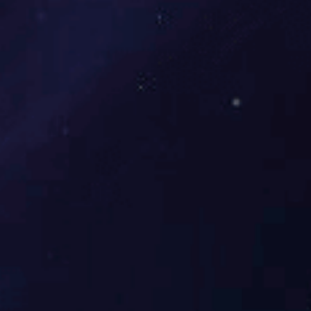
感恩与海泰斯同行15年以上的员工
，
一路成为公司
的中坚力量，彼此支持、鼓励与成就。